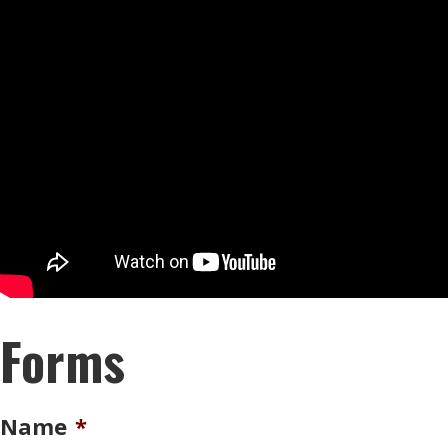
Forms
Name
*