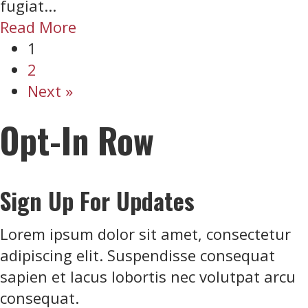
fugiat...
o
a
Read More
s
b
1
t
o
2
u
Next »
t
Opt-In Row
L
i
n
Sign Up For Updates
k
s
Lorem ipsum dolor sit amet, consectetur
P
adipiscing elit. Suspendisse consequat
o
sapien et lacus lobortis nec volutpat arcu
s
consequat.
t