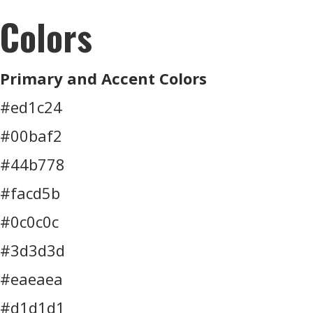
Colors
Primary and Accent Colors
#ed1c24
#00baf2
#44b778
#facd5b
#0c0c0c
#3d3d3d
#eaeaea
#d1d1d1