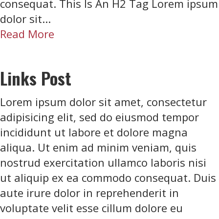
consequat. This Is An H2 Tag Lorem ipsum
L
dolor sit...
P
a
Read More
o
b
s
o
t
Links Post
u
t
Lorem ipsum dolor sit amet, consectetur
H
adipisicing elit, sed do eiusmod tempor
e
incididunt ut labore et dolore magna
a
aliqua. Ut enim ad minim veniam, quis
d
nostrud exercitation ullamco laboris nisi
e
ut aliquip ex ea commodo consequat. Duis
r
aute irure dolor in reprehenderit in
s
voluptate velit esse cillum dolore eu
P