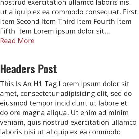
nostrud exercitation ullamco laboris nisi
ut aliquip ex ea commodo consequat. First
Item Second Item Third Item Fourth Item
Fifth Item Lorem ipsum dolor sit...
a
Read More
b
o
Headers Post
u
t
This Is An H1 Tag Lorem ipsum dolor sit
U
amet, consectetur adipisicing elit, sed do
L
eiusmod tempor incididunt ut labore et
a
dolore magna aliqua. Ut enim ad minim
n
veniam, quis nostrud exercitation ullamco
d
laboris nisi ut aliquip ex ea commodo
O